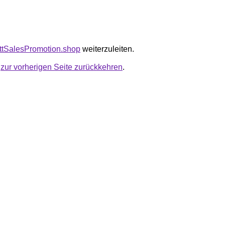
attSalesPromotion.shop
weiterzuleiten.
u
zur vorherigen Seite zurückkehren
.