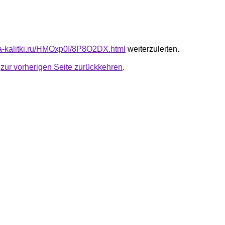
ota-kalitki.ru/HMOxp0I/8P8O2DX.html
weiterzuleiten.
u
zur vorherigen Seite zurückkehren
.