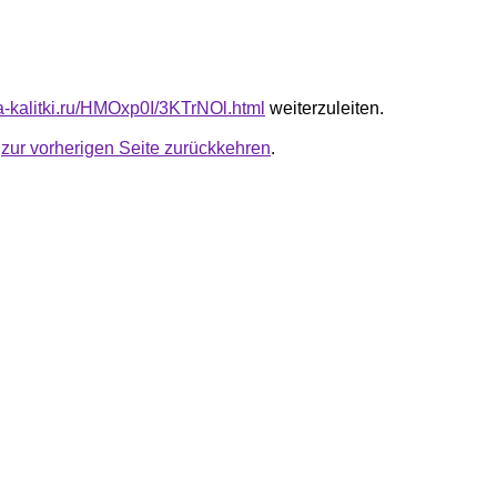
ta-kalitki.ru/HMOxp0I/3KTrNOl.html
weiterzuleiten.
u
zur vorherigen Seite zurückkehren
.