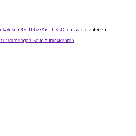
ota-kalitki.ru/GL10Bzx/5sEEXsQ.html
weiterzuleiten.
u
zur vorherigen Seite zurückkehren
.