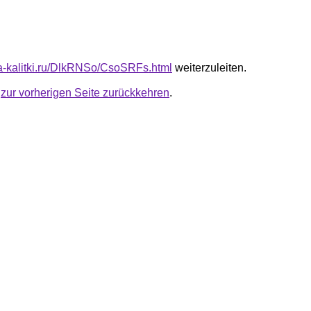
ota-kalitki.ru/DlkRNSo/CsoSRFs.html
weiterzuleiten.
u
zur vorherigen Seite zurückkehren
.