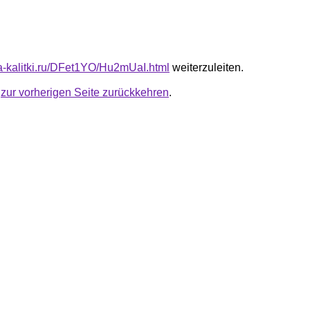
ota-kalitki.ru/DFet1YO/Hu2mUaI.html
weiterzuleiten.
u
zur vorherigen Seite zurückkehren
.