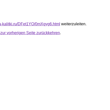
ota-kalitki.ru/DFet1YO/0mXgyg6.html
weiterzuleiten.
u
zur vorherigen Seite zurückkehren
.