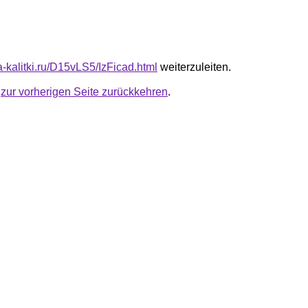
ta-kalitki.ru/D15vLS5/IzFicad.html
weiterzuleiten.
u
zur vorherigen Seite zurückkehren
.