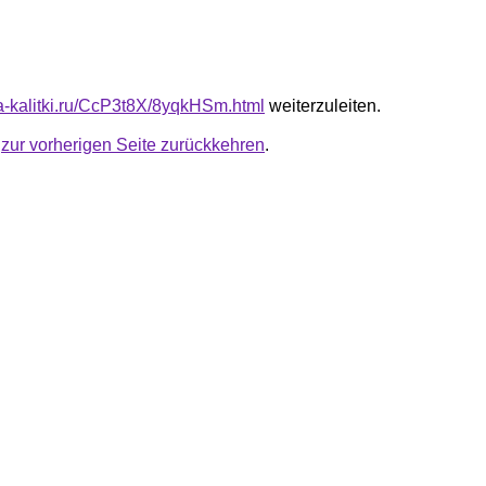
ota-kalitki.ru/CcP3t8X/8yqkHSm.html
weiterzuleiten.
u
zur vorherigen Seite zurückkehren
.