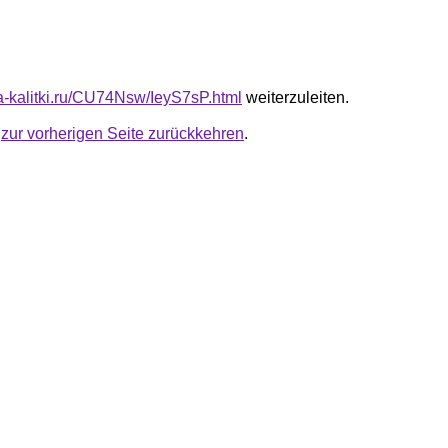
ta-kalitki.ru/CU74Nsw/IeyS7sP.html
weiterzuleiten.
u
zur vorherigen Seite zurückkehren
.