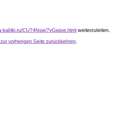
ota-kalitki.ru/CU74Nsw/7vGxqve.html
weiterzuleiten.
u
zur vorherigen Seite zurückkehren
.