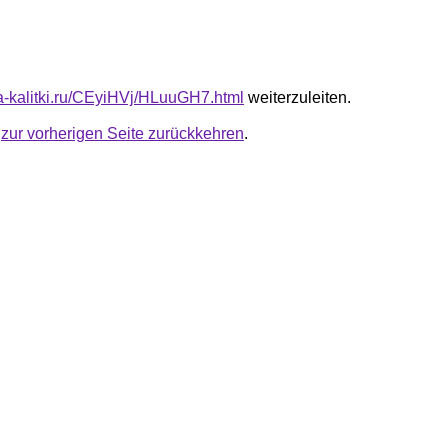
ota-kalitki.ru/CEyiHVj/HLuuGH7.html
weiterzuleiten.
u
zur vorherigen Seite zurückkehren
.