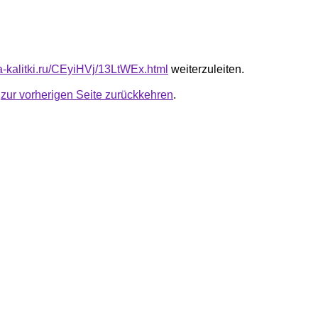
ta-kalitki.ru/CEyiHVj/13LtWEx.html
weiterzuleiten.
u
zur vorherigen Seite zurückkehren
.