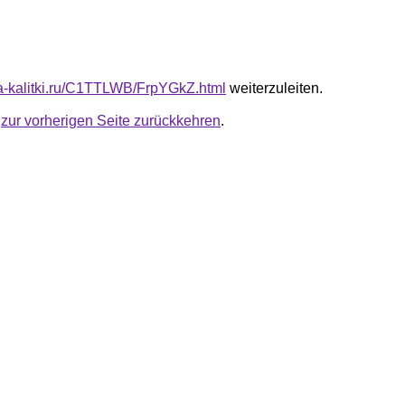
ota-kalitki.ru/C1TTLWB/FrpYGkZ.html
weiterzuleiten.
u
zur vorherigen Seite zurückkehren
.