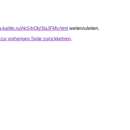
ta-kalitki.ru/AkS4rOb/3IaJFMv.html
weiterzuleiten.
u
zur vorherigen Seite zurückkehren
.