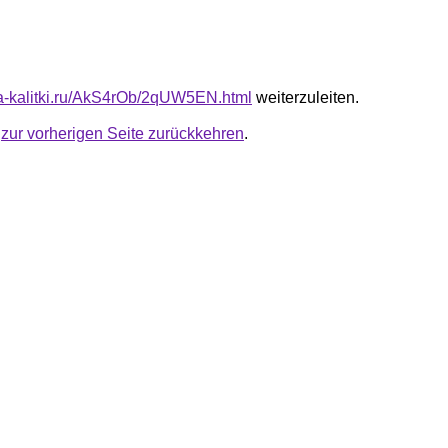
ota-kalitki.ru/AkS4rOb/2qUW5EN.html
weiterzuleiten.
u
zur vorherigen Seite zurückkehren
.