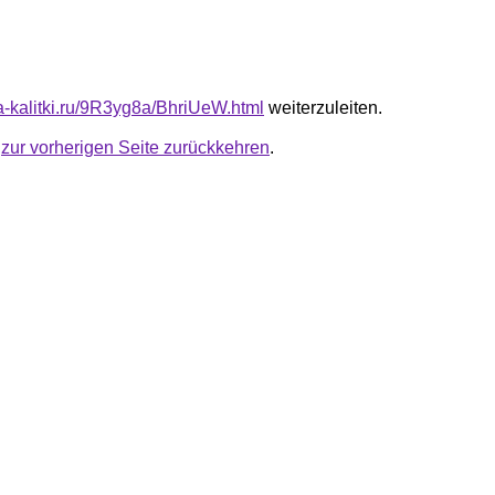
ta-kalitki.ru/9R3yg8a/BhriUeW.html
weiterzuleiten.
u
zur vorherigen Seite zurückkehren
.