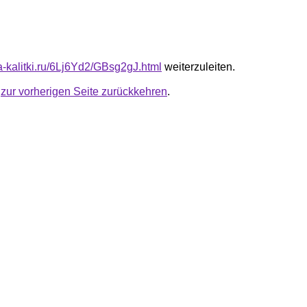
ta-kalitki.ru/6Lj6Yd2/GBsg2gJ.html
weiterzuleiten.
u
zur vorherigen Seite zurückkehren
.