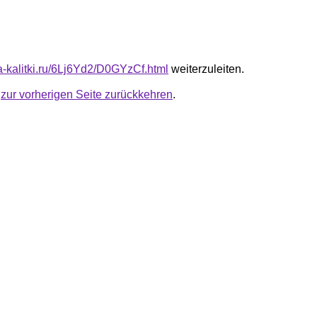
ta-kalitki.ru/6Lj6Yd2/D0GYzCf.html
weiterzuleiten.
u
zur vorherigen Seite zurückkehren
.