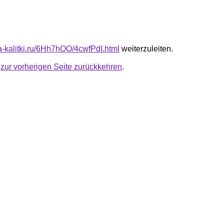
ta-kalitki.ru/6Hh7hOO/4cwfPdI.html
weiterzuleiten.
u
zur vorherigen Seite zurückkehren
.