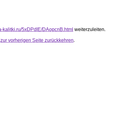
ta-kalitki.ru/5xDPdIE/DAopcnB.html
weiterzuleiten.
u
zur vorherigen Seite zurückkehren
.