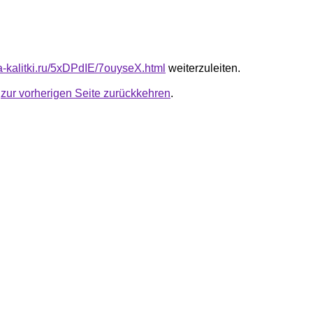
ta-kalitki.ru/5xDPdIE/7ouyseX.html
weiterzuleiten.
u
zur vorherigen Seite zurückkehren
.