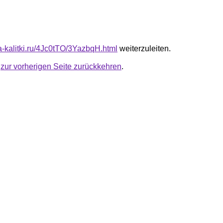
ta-kalitki.ru/4Jc0tTO/3YazbqH.html
weiterzuleiten.
u
zur vorherigen Seite zurückkehren
.