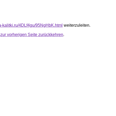
ta-kalitki.ru/4DLf4gu/95NgHbK.html
weiterzuleiten.
u
zur vorherigen Seite zurückkehren
.