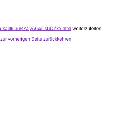
ota-kalitki.ru/4A5yA6x/EsBDZxY.html
weiterzuleiten.
u
zur vorherigen Seite zurückkehren
.