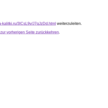
ta-kalitki.ru/3lCsL9v/J7qJzDd.html
weiterzuleiten.
u
zur vorherigen Seite zurückkehren
.