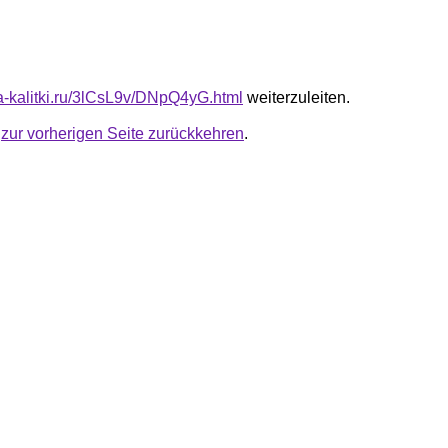
ta-kalitki.ru/3lCsL9v/DNpQ4yG.html
weiterzuleiten.
u
zur vorherigen Seite zurückkehren
.