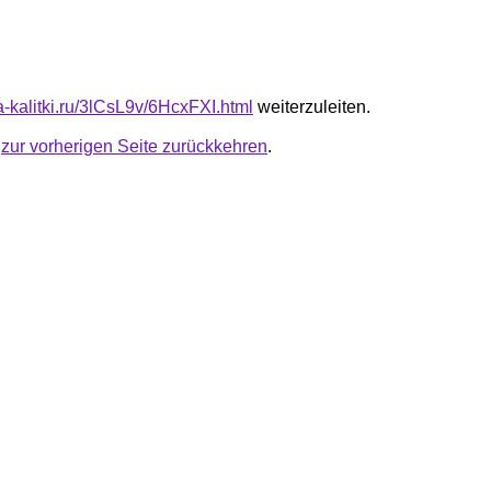
ta-kalitki.ru/3lCsL9v/6HcxFXI.html
weiterzuleiten.
u
zur vorherigen Seite zurückkehren
.