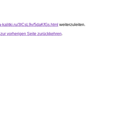
ta-kalitki.ru/3lCsL9v/5daKfGs.html
weiterzuleiten.
u
zur vorherigen Seite zurückkehren
.