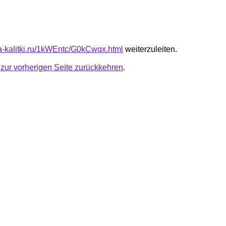
ota-kalitki.ru/1kWEntc/G0kCwqx.html
weiterzuleiten.
u
zur vorherigen Seite zurückkehren
.