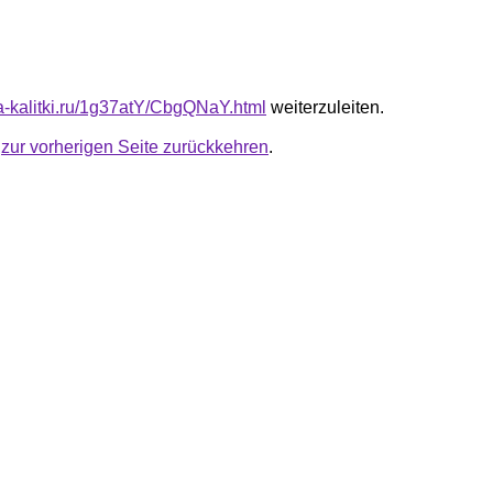
ta-kalitki.ru/1g37atY/CbgQNaY.html
weiterzuleiten.
u
zur vorherigen Seite zurückkehren
.