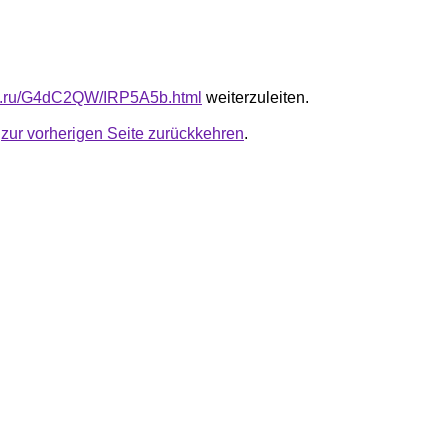
fb.ru/G4dC2QW/IRP5A5b.html
weiterzuleiten.
u
zur vorherigen Seite zurückkehren
.