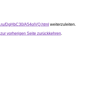
fb.ru/DgHbC30/A54olVQ.html
weiterzuleiten.
u
zur vorherigen Seite zurückkehren
.