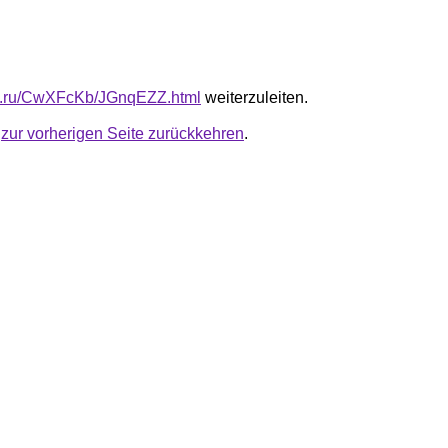
fb.ru/CwXFcKb/JGnqEZZ.html
weiterzuleiten.
u
zur vorherigen Seite zurückkehren
.