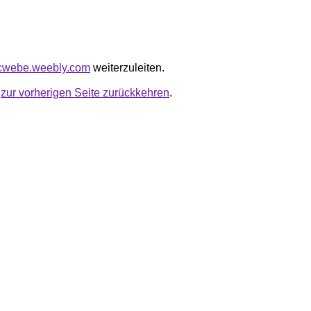
icwebe.weebly.com
weiterzuleiten.
u
zur vorherigen Seite zurückkehren
.