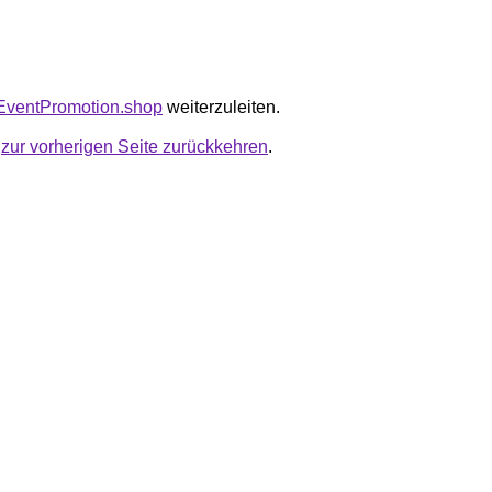
riEventPromotion.shop
weiterzuleiten.
u
zur vorherigen Seite zurückkehren
.