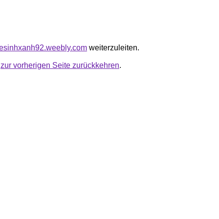
yvesinhxanh92.weebly.com
weiterzuleiten.
u
zur vorherigen Seite zurückkehren
.