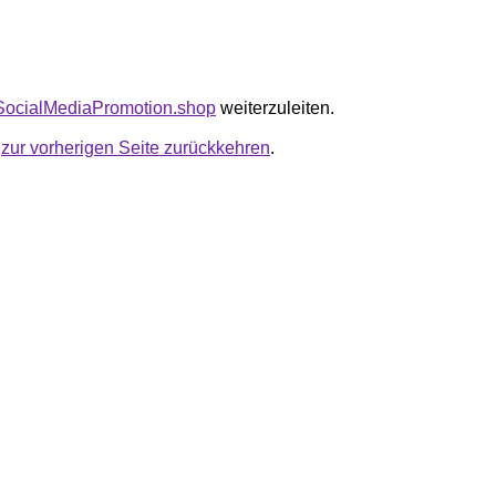
tySocialMediaPromotion.shop
weiterzuleiten.
u
zur vorherigen Seite zurückkehren
.