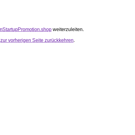
pimStartupPromotion.shop
weiterzuleiten.
u
zur vorherigen Seite zurückkehren
.