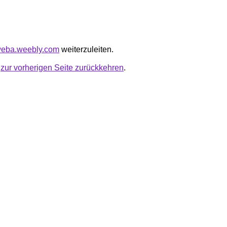
lweba.weebly.com
weiterzuleiten.
u
zur vorherigen Seite zurückkehren
.