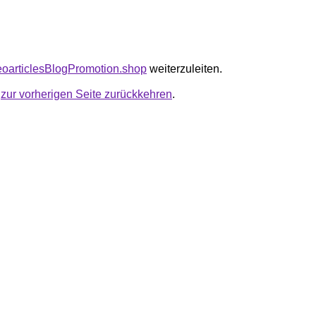
seoarticlesBlogPromotion.shop
weiterzuleiten.
u
zur vorherigen Seite zurückkehren
.