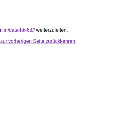
am.in/data-hk-6d//
weiterzuleiten.
u
zur vorherigen Seite zurückkehren
.